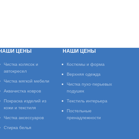
НАШИ ЦЕНЫ
НАШИ ЦЕНЫ
Чистка колясок и
Костюмы и форма
автокресел
Верхняя одежда
Чистка мягкой мебели
Чистка пухо-перьевых
Аквачистка ковров
подушек
Покраска изделий из
Текстиль интерьера
кожи и текстиля
Постельные
Чистка аксессуаров
пренадлежности
Стирка белья